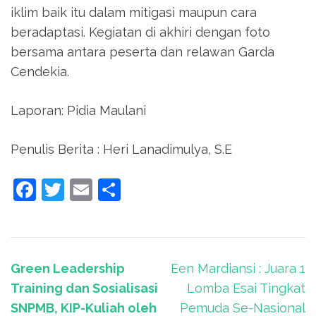
iklim baik itu dalam mitigasi maupun cara
beradaptasi. Kegiatan di akhiri dengan foto
bersama antara peserta dan relawan Garda
Cendekia.
Laporan: Pidia Maulani
Penulis Berita : Heri Lanadimulya, S.E
Facebook
Twitter
Email
Share
Navigasi
Green Leadership
Een Mardiansi : Juara 1
pos
Training dan Sosialisasi
Lomba Esai Tingkat
SNPMB, KIP-Kuliah oleh
Pemuda Se-Nasional