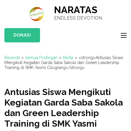
Lompat
NARATAS
ke
ENDLESS DEVOTION
konten
(Tekan
DONASI
Enter)
Beranda
>
Semua Postingan
>
Berita
>
<strong>Antusias Siswa
Mengikuti Kegiatan Garda Saba Sakola dan Green Leadership
Training di SMK Yasmi Cilograng</strong>
Antusias Siswa Mengikuti
Kegiatan Garda Saba Sakola
dan Green Leadership
Training di SMK Yasmi