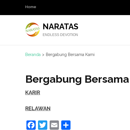
Lompat
Home
ke
konten
NARATAS
(Tekan
ENDLESS DEVOTION
Enter)
Beranda
>
Bergabung Bersama Kami
Bergabung Bersama
KARIR
RELAWAN
Facebook
Twitter
Email
Share