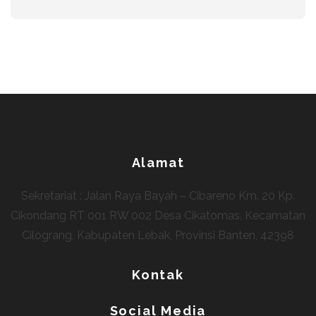
Alamat
Sekretariat : Jalan Raya Bayah – Cibareno Km. 20 Kp.
Cikondang RT 001 RW 002 Desa Cikatomas, Kecamatan
Cilograng, Kabupaten Lebak, Provinsi Banten, 42398
Kontak
Social Media