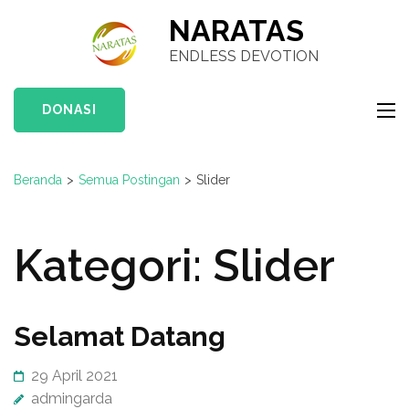
Lompat
NARATAS
ke
ENDLESS DEVOTION
konten
(Tekan
DONASI
Enter)
Beranda
>
Semua Postingan
>
Slider
Kategori:
Slider
Selamat Datang
29 April 2021
admingarda