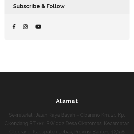
Subscribe & Follow
Alamat
Sekretariat : Jalan Raya Bayah – Cibareno Km. 20 Kp.
Cikondang RT 001 RW 002 Desa Cikatomas, Kecamatan
Cilograng, Kabupaten Lebak, Provinsi Banten, 42398