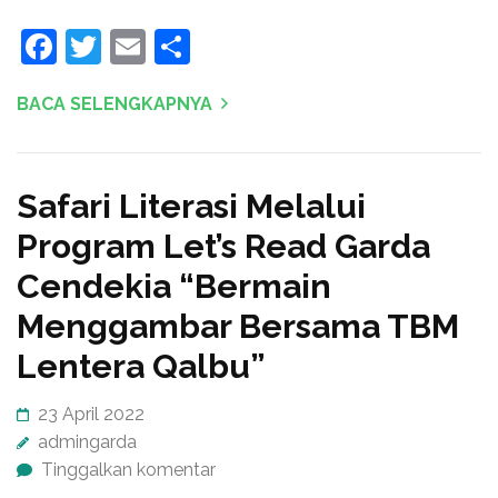
Facebook
Twitter
Email
Share
BACA SELENGKAPNYA
Safari Literasi Melalui
Program Let’s Read Garda
Cendekia “Bermain
Menggambar Bersama TBM
Lentera Qalbu”
23 April 2022
admingarda
Tinggalkan komentar