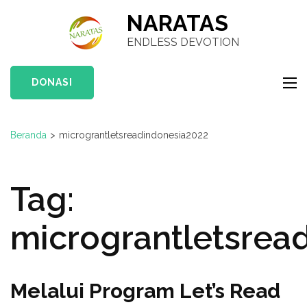
Lompat
NARATAS
ke
ENDLESS DEVOTION
konten
(Tekan
DONASI
Enter)
Beranda
>
micrograntletsreadindonesia2022
Tag:
micrograntletsrea
Melalui Program Let’s Read