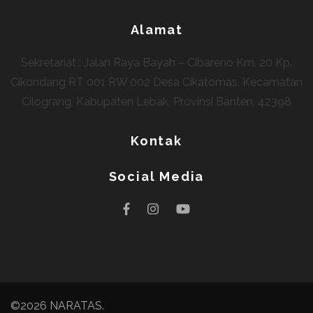
Alamat
Sekretariat : Jalan Raya Bayah – Cibareno Km. 20 Kp.
Cikondang RT 001 RW 002 Desa Cikatomas, Kecamatan
Cilograng, Kabupaten Lebak, Provinsi Banten, 42398
Kontak
Social Media
©2026
NARATAS
.