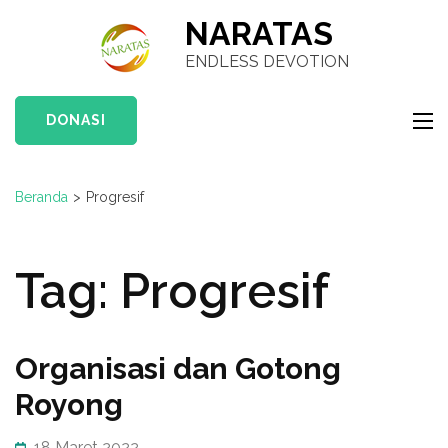
Lompat
NARATAS
ke
ENDLESS DEVOTION
konten
(Tekan
DONASI
Enter)
Beranda
>
Progresif
Tag:
Progresif
Organisasi dan Gotong
Royong
18 Maret 2022