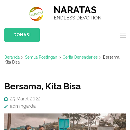
Lompat
NARATAS
ke
ENDLESS DEVOTION
konten
(Tekan
DONASI
Enter)
Beranda
>
Semua Postingan
>
Cerita Beneficiaries
>
Bersama,
Kita Bisa
Bersama, Kita Bisa
25 Maret 2022
admingarda