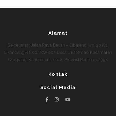
Alamat
Sekretariat : Jalan Raya Bayah – Cibareno Km. 20 Kp.
Cikondang RT 001 RW 002 Desa Cikatomas, Kecamatan
Cilograng, Kabupaten Lebak, Provinsi Banten, 42398
Kontak
Social Media