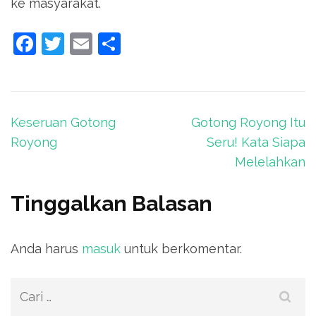
ke masyarakat.
Facebook
Twitter
Email
Share
Navigasi
Keseruan Gotong
Gotong Royong Itu
pos
Royong
Seru! Kata Siapa
Melelahkan
Tinggalkan Balasan
Anda harus
masuk
untuk berkomentar.
Cari
untuk: