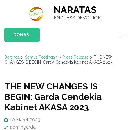
Lompat
NARATAS
ke
ENDLESS DEVOTION
konten
(Tekan
DONASI
Enter)
Beranda
>
Semua Postingan
>
Press Release
>
THE NEW
CHANGES IS BEGIN: Garda Cendekia Kabinet AKASA 2023
THE NEW CHANGES IS
BEGIN: Garda Cendekia
Kabinet AKASA 2023
10 Maret 2023
admingarda