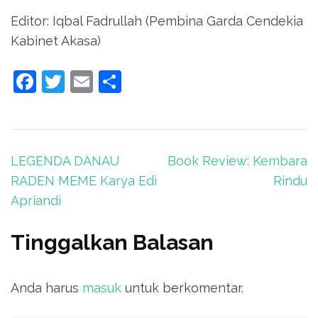
Editor: Iqbal Fadrullah (Pembina Garda Cendekia
Kabinet Akasa)
Facebook
Twitter
Email
Share
Navigasi
LEGENDA DANAU
Book Review: Kembara
pos
RADEN MEME Karya Edi
Rindu
Apriandi
Tinggalkan Balasan
Anda harus
masuk
untuk berkomentar.