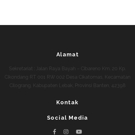
Alamat
Sekretariat : Jalan Raya Bayah – Cibareno Km. 20 Kp.
Cikondang RT 001 RW 002 Desa Cikatomas, Kecamatan
Cilograng, Kabupaten Lebak, Provinsi Banten, 42398
Kontak
Social Media